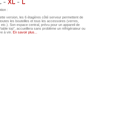
L -
XL
-
L
tion :
tte version, les 6 étagères côté serveur permettent de
toutes les bouteilles et tous les accessoires (verres,
 etc.). Son espace central, prévu pour un appareil de
“table top”, accueillera sans problème un réfrigérateur ou
e à vin.
En savoir plus...