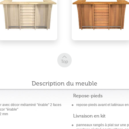
Description du meuble
Repose-pieds
r avec décor mélaminé "érable" 2 faces
repose-pieds avant et latéraux en
or "érable"
32 mm
Livraison en kit
panneaux rangés à plat sur une p