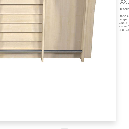
XX
Descrip
Dans ce
ranger 
tasses,
format 
une cav
L Finition érable : Avant du bar