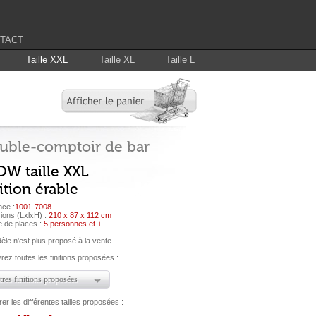
TACT
Taille XXL
Taille XL
Taille L
uble-comptoir de bar
OW taille XXL
ition érable
nce :
1001-7008
ions (LxlxH) :
210 x 87 x 112 cm
 de places :
5 personnes et +
le n'est plus proposé à la vente.
ez toutes les finitions proposées :
res finitions proposées
r les différentes tailles proposées :