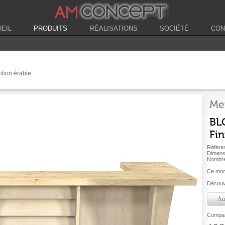
EIL
PRODUITS
RÉALISATIONS
SOCIÉTÉ
CON
ition érable
Me
BL
Fin
Référe
Dimens
Nombre
Ce modè
Découvr
Aut
Compare