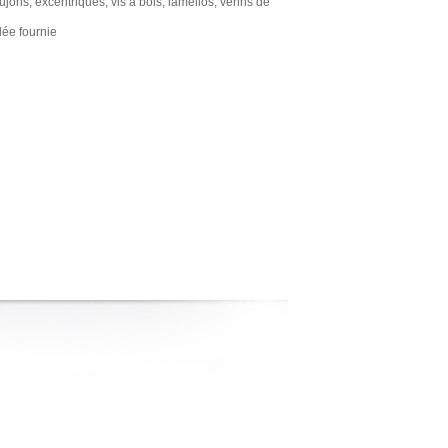
ujons, excentriques, vis à bois, lamellos, vérins de
ée fournie