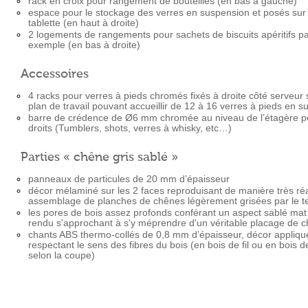
rack en croix pour rangement de bouteilles (en bas à gauche)
espace pour le stockage des verres en suspension et posés sur
tablette (en haut à droite)
2 logements de rangements pour sachets de biscuits apéritifs p
exemple (en bas à droite)
Accessoires
4 racks pour verres à pieds chromés fixés à droite côté serveur 
plan de travail pouvant accueillir de 12 à 16 verres à pieds en 
barre de crédence de Ø6 mm chromée au niveau de l’étagère p
droits (Tumblers, shots, verres à whisky, etc…)
Parties « chêne gris sablé »
panneaux de particules de 20 mm d’épaisseur
décor mélaminé sur les 2 faces reproduisant de manière très réa
assemblage de planches de chênes légèrement grisées par le 
les pores de bois assez profonds conférant un aspect sablé mat
rendu s'approchant à s'y méprendre d'un véritable placage de 
chants ABS thermo-collés de 0,8 mm d’épaisseur, décor appliqu
respectant le sens des fibres du bois (en bois de fil ou en bois d
selon la coupe)