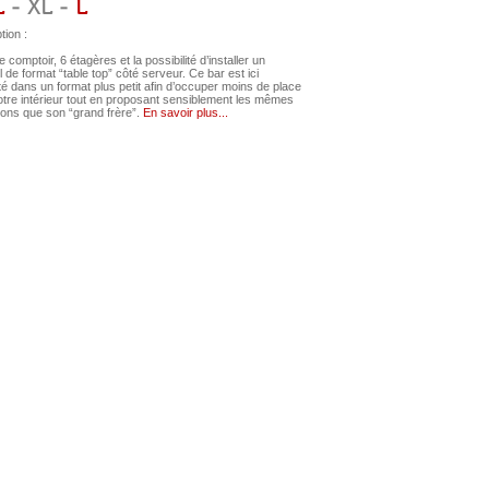
L
- XL -
L
tion :
 comptoir, 6 étagères et la possibilité d’installer un
l de format “table top” côté serveur. Ce bar est ici
é dans un format plus petit afin d’occuper moins de place
tre intérieur tout en proposant sensiblement les mêmes
ions que son “grand frère”.
En savoir plus...