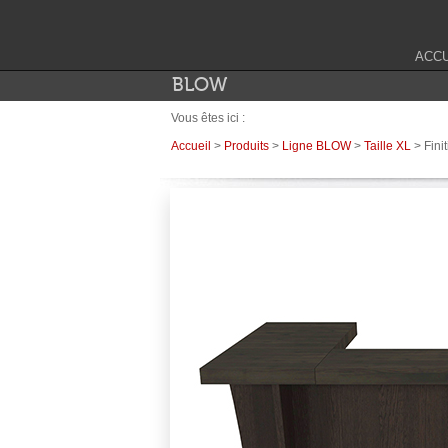
ACCU
BLOW
Vous êtes ici :
Accueil
>
Produits
>
Ligne BLOW
>
Taille XL
> Fini