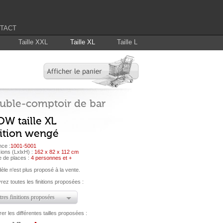
TACT
Taille XXL
Taille XL
Taille L
uble-comptoir de bar
W taille XL
nition wengé
nce :
1001-5001
ions (LxlxH) :
162 x 82 x 112 cm
 de places :
4 personnes et +
le n'est plus proposé à la vente.
ez toutes les finitions proposées :
res finitions proposées
r les différentes tailles proposées :