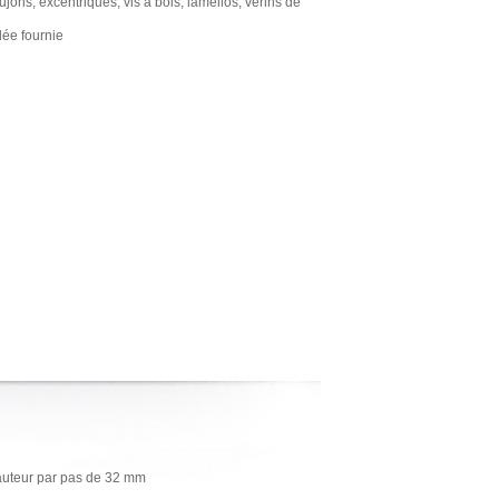
ujons, excentriques, vis à bois, lamellos, vérins de
ée fournie
hauteur par pas de 32 mm