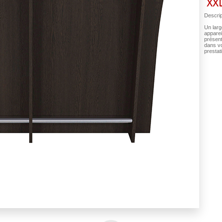
XX
Descrip
Un large
apparei
présent
dans vo
prestat
L finition wengé : Avant du bar