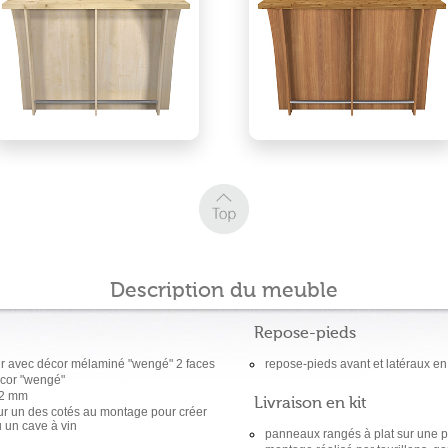
Description du meuble
Repose-pieds
r avec décor mélaminé "wengé" 2 faces
repose-pieds avant et latéraux en
écor "wengé"
32 mm
Livraison en kit
e sur un des cotés au montage pour créer
u un cave à vin
panneaux rangés à plat sur une p