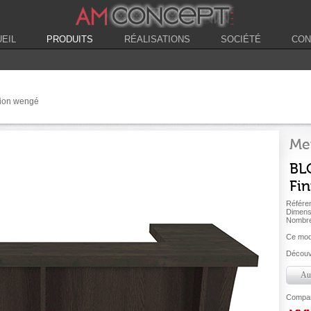
EIL
PRODUITS
RÉALISATIONS
SOCIÉTÉ
CON
tion wengé
Me
BLO
Fi
Référe
Dimens
Nombre
Ce modè
Découvr
Aut
Compare