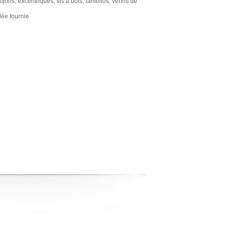
ujons, excentriques, vis à bois, lamellos, vérins de
ée fournie