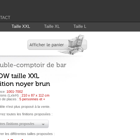
TACT
Taille XXL
Taille XL
Taille L
uble-comptoir de bar
OW taille XXL
ition noyer brun
nce :
1001-7002
ions (LxlxH) :
210 x 87 x 112 cm
 de places :
5 personnes et +
le n'est plus proposé à la vente.
ez toutes les finitions proposées :
res finitions proposées
r les différentes tailles proposées :