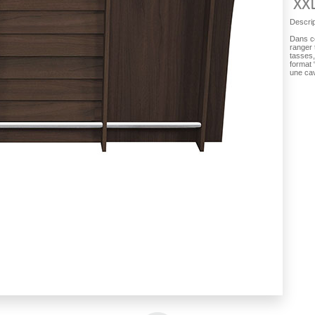
XX
Descrip
Dans ce
ranger 
tasses,
format 
une cav
Finition noyer brun : Avant du bar