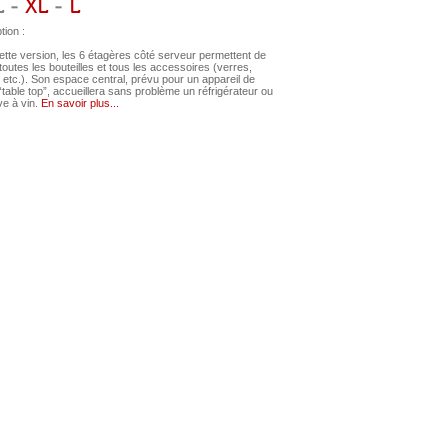
L -
XL
-
L
tion :
tte version, les 6 étagères côté serveur permettent de
toutes les bouteilles et tous les accessoires (verres,
 etc.). Son espace central, prévu pour un appareil de
“table top”, accueillera sans problème un réfrigérateur ou
e à vin.
En savoir plus...