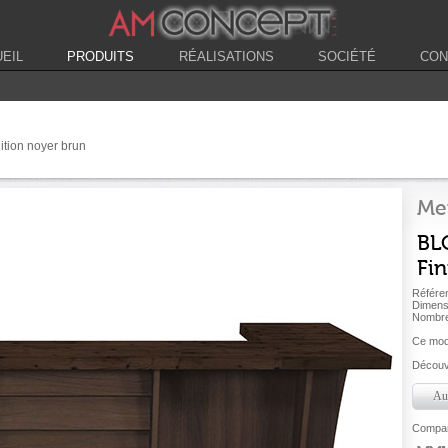
EIL
PRODUITS
RÉALISATIONS
SOCIÉTÉ
CON
ition noyer brun
Me
BL
Fin
Référe
Dimens
Nombre
Ce modè
Découvr
Aut
Compare