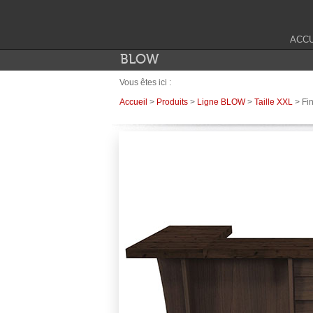
ACCU
BLOW
Vous êtes ici :
Accueil
>
Produits
>
Ligne BLOW
>
Taille XXL
> Fin